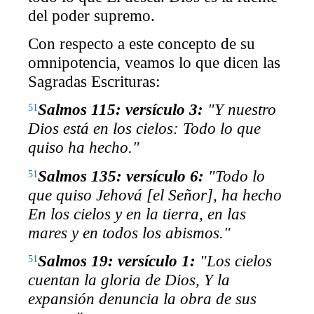
del poder supremo.
Con respecto a este concepto de su
omnipotencia, veamos lo que dicen las
Sagradas Escrituras:
Salmos 115: versículo 3:
"Y
nuestro
51
Dios
está
en
los
cielos:
Todo
lo que
quiso ha
hecho."
Salmos 135: versículo 6:
"Todo lo
51
que quiso Jehová [el Señor], ha hecho
En los cielos y en la tierra, en las
mares y en todos los abismos."
Salmos 19: versículo 1:
"Los cielos
51
cuentan la gloria de Dios, Y la
expansión denuncia la obra de sus