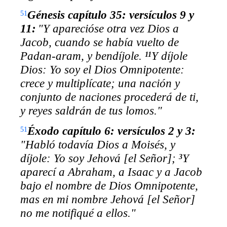
Génesis capítulo 35: versículos 9 y
51
11:
"Y aparecióse otra vez Dios a
Jacob, cuando se
había vuelto
de
Padan-aram, y bendíjole.
Y díjole
11
Dios: Yo soy el Dios Omnipotente:
crece y multiplícate; una nación y
conjunto de naciones procederá de ti,
y reyes saldrán de tus lomos."
Éxodo capítulo 6: versículos 2 y 3:
51
"Habló todavía Dios a Moisés, y
díjole: Yo soy Jehová [el Señor];
Y
3
aparecí a Abraham, a Isaac y a Jacob
bajo el nombre de Dios Omnipotente,
mas en mi nombre Jehová [el Señor]
no me notifiqué a ellos."