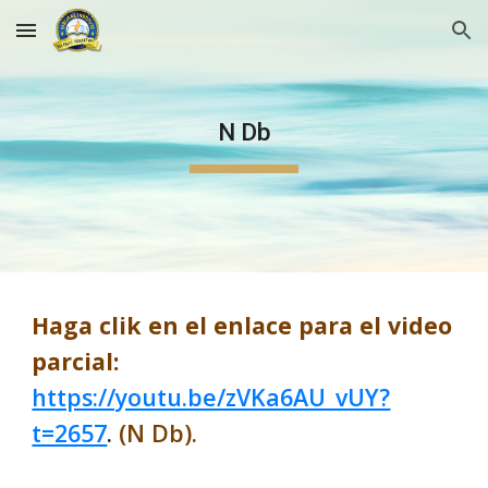
Skip to main content
Skip to navigation
N Db
Haga clik en el enlace para el video
parcial:
https://youtu.be/zVKa6AU_vUY?
t=2657
.
(N Db).